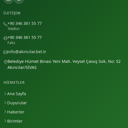
İLETIŞIM
+90 346 361 55 77
Telefon
+90 346 361 55 77
Faks
info@akincilar.bel.tr
Belediye Hizmet Binası Yeni Mah. Veysel Çavuş Sok. No: 52
Akıncılar/SİVAS
HIZMETLER
Ana Sayfa
Duyurular
Haberler
Birimler