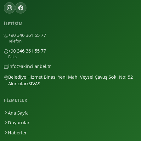
İLETIŞIM
+90 346 361 55 77
Telefon
+90 346 361 55 77
Faks
info@akincilar.bel.tr
Belediye Hizmet Binası Yeni Mah. Veysel Çavuş Sok. No: 52
Akıncılar/SİVAS
HIZMETLER
Ana Sayfa
Duyurular
Haberler