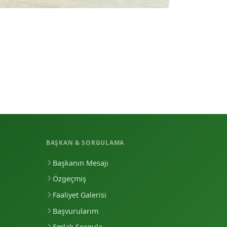
BAŞKAN & SORGULAMA
Başkanın Mesajı
Özgeçmiş
Faaliyet Galerisi
Başvurularım
Emlak Sorgula