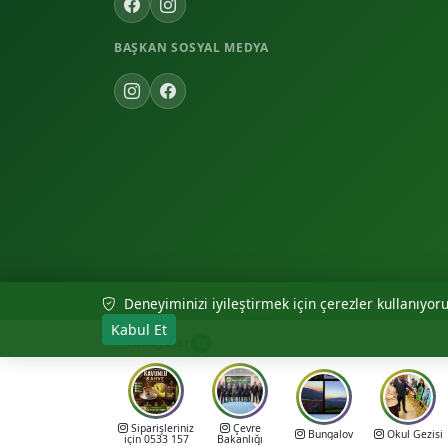
BAŞKAN SOSYAL MEDYA
Deneyiminizi iyileştirmek için çerezler kullanıyoruz
© 2026 Akıncılar Belediyesi — Tüm hakları saklıdır.
Kabul Et
Hikayeler
12
Siparişleriniz
Çevre
Bungalov
Okul Gezisi
için 0533 157
Bakanlığı