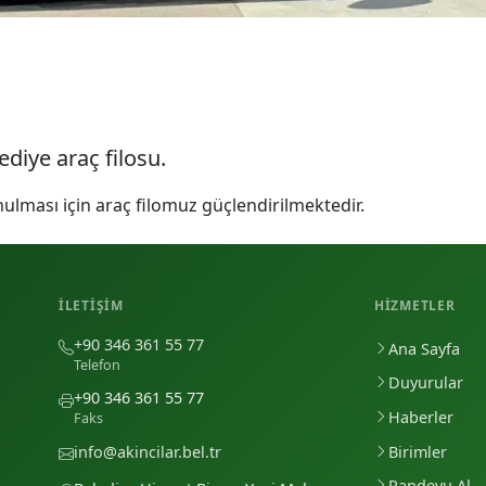
diye araç filosu.
nulması için araç filomuz güçlendirilmektedir.
İLETIŞIM
HIZMETLER
+90 346 361 55 77
Ana Sayfa
Telefon
Duyurular
+90 346 361 55 77
Haberler
Faks
Birimler
info@akincilar.bel.tr
Randevu Al