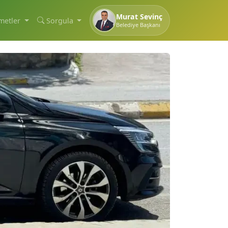
Murat Sevinç
metler
Sorgula
Belediye Başkanı