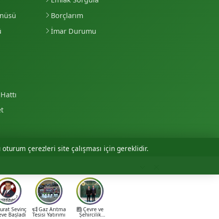
enüsü
Borçlarım
ü
İmar Durumu
Hattı
et
 oturum çerezleri site çalışması için gereklidir.
Personel Girişi
rat Sevinç
Gaz Arıtma
Çevre ve
eve Başladı
Tesisi Yatırımı
Şehircilik