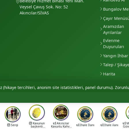
Belediye Hizmet Binası Yeni Mah.
Veysel Çavuş Sok. No: 52
Bungalov M
Akıncılar/SİVAS
Çayır Menüs
Aramızdan
Ayrılanlar
Evlenme
Duyuruları
Yangın İhbar 
Talep / Şikay
Harita
 (hikaye tercihleri, anonim site istatistikleri, panel durumu). Zorunlu
Kavunun
Akıncılar
Mu
Sergi
İhale İlanı
İhale ilanı
başkenti
Kavunlu Kahve
Gör