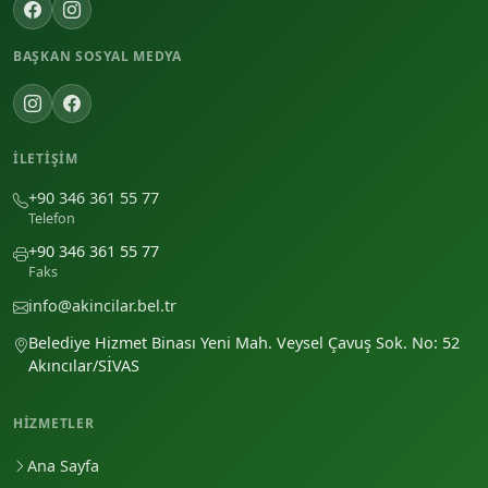
BAŞKAN SOSYAL MEDYA
İLETIŞIM
+90 346 361 55 77
Telefon
+90 346 361 55 77
Faks
info@akincilar.bel.tr
Belediye Hizmet Binası Yeni Mah. Veysel Çavuş Sok. No: 52
Akıncılar/SİVAS
HIZMETLER
Ana Sayfa