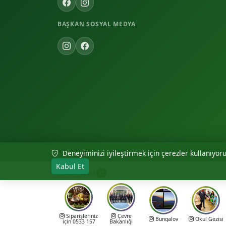
BAŞKAN SOSYAL MEDYA
Deneyiminizi iyileştirmek için çerezler kullanıyoruz
© 2026 Akıncılar Belediyesi — Tüm hakları saklıdır.
Kabul Et
Hikayeler
12
Siparişleriniz
Çevre
Bungalov
Okul Gezisi
için 0533 157
Bakanlığı