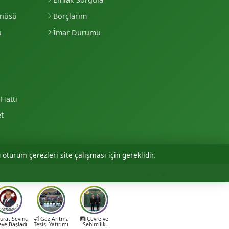
enüsü
Borçlarım
ü
İmar Durumu
Hattı
et
 oturum çerezleri site çalışması için gereklidir.
Personel Girişi
rat Sevinç
Gaz Arıtma
Çevre ve
eve Başladı
Tesisi Yatırımı
Şehircilik