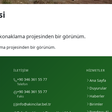
si
v konaklama projesinden bir görünüm.
ama projesinden bir görünüm.
İLETIŞIM
HIZMETLER
+90 346 361 55 77
Ana Sayfa
Telefon
Duyurular
+90 346 361 55 77
Haberler
Faks
Birimler
info@akincilar.bel.tr
Randevu Al