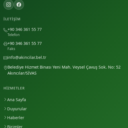
İLETIŞIM
+90 346 361 55 77
Telefon
+90 346 361 55 77
Faks
info@akincilar.bel.tr
Belediye Hizmet Binası Yeni Mah. Veysel Çavuş Sok. No: 52
Akıncılar/SİVAS
HIZMETLER
Ana Sayfa
Duyurular
Haberler
Birimler