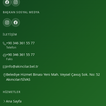
BAŞKAN SOSYAL MEDYA
İLETIŞIM
+90 346 361 55 77
Telefon
+90 346 361 55 77
Faks
info@akincilar.bel.tr
Belediye Hizmet Binası Yeni Mah. Veysel Çavuş Sok. No: 52
Akıncılar/SİVAS
HIZMETLER
Ana Sayfa