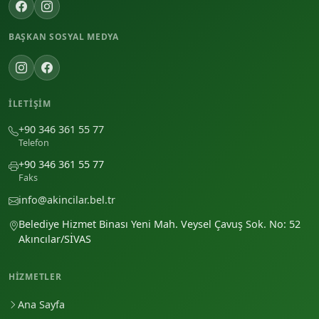
BAŞKAN SOSYAL MEDYA
İLETIŞIM
+90 346 361 55 77
Telefon
+90 346 361 55 77
Faks
info@akincilar.bel.tr
Belediye Hizmet Binası Yeni Mah. Veysel Çavuş Sok. No: 52
Akıncılar/SİVAS
HIZMETLER
Ana Sayfa