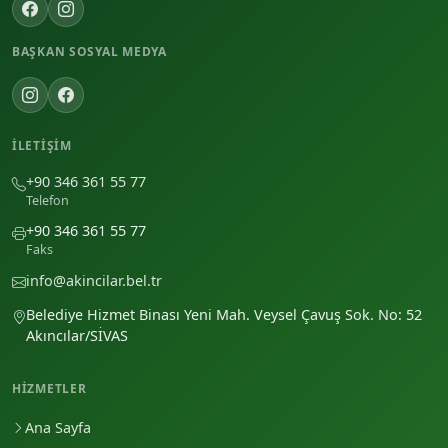
BAŞKAN SOSYAL MEDYA
İLETIŞIM
+90 346 361 55 77
Telefon
+90 346 361 55 77
Faks
info@akincilar.bel.tr
Belediye Hizmet Binası Yeni Mah. Veysel Çavuş Sok. No: 52
Akıncılar/SİVAS
HIZMETLER
Ana Sayfa