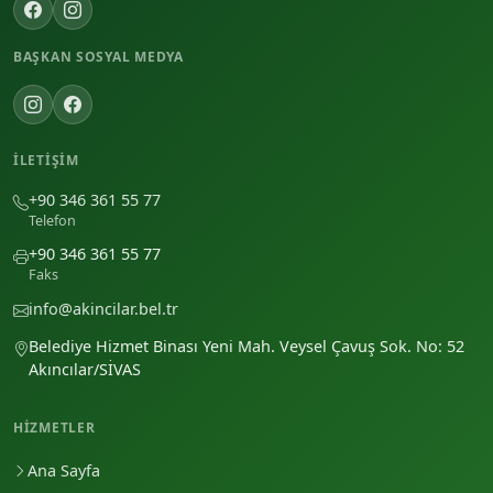
BAŞKAN SOSYAL MEDYA
İLETIŞIM
+90 346 361 55 77
Telefon
+90 346 361 55 77
Faks
info@akincilar.bel.tr
Belediye Hizmet Binası Yeni Mah. Veysel Çavuş Sok. No: 52
Akıncılar/SİVAS
HIZMETLER
Ana Sayfa