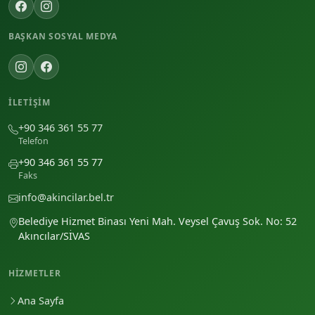
BAŞKAN SOSYAL MEDYA
İLETIŞIM
+90 346 361 55 77
Telefon
+90 346 361 55 77
Faks
info@akincilar.bel.tr
Belediye Hizmet Binası Yeni Mah. Veysel Çavuş Sok. No: 52
Akıncılar/SİVAS
HIZMETLER
Ana Sayfa