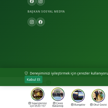
BAŞKAN SOSYAL MEDYA
Deneyiminizi iyileştirmek için çerezler kullanıyoruz
© 2026 Akıncılar Belediyesi — Tüm hakları saklıdır.
Kabul Et
Hikayeler
12
Siparişleriniz
Çevre
Bungalov
Okul Gezisi
için 0533 157
Bakanlığı