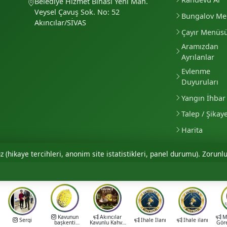
Belediye Hizmet Binası Yeni Mah.
Veysel Çavuş Sok. No: 52
Bungalov M
Akıncılar/SİVAS
Çayır Menüs
Aramızdan
Ayrılanlar
Evlenme
Duyuruları
Yangın İhbar 
Talep / Şikay
Harita
 (hikaye tercihleri, anonim site istatistikleri, panel durumu). Zorunlu
Kavunun
Akıncılar
Mu
Sergi
İhale İlanı
İhale ilanı
başkenti
Kavunlu Kahve
Gör