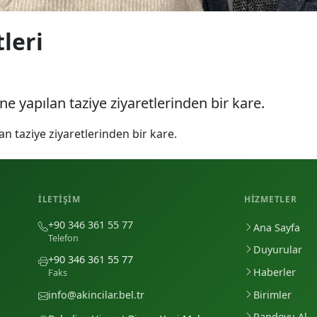
leri
ne yapılan taziye ziyaretlerinden bir kare.
an taziye ziyaretlerinden bir kare.
İLETIŞIM
HIZMETLER
+90 346 361 55 77
Ana Sayfa
Telefon
Duyurular
+90 346 361 55 77
Haberler
Faks
Birimler
info@akincilar.bel.tr
Randevu Al