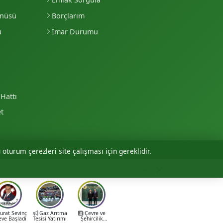
enüsü
Borçlarım
ü
İmar Durumu
Hattı
et
 oturum çerezleri site çalışması için gereklidir.
Personel Girişi
rat Sevinç
Gaz Arıtma
Çevre ve
eve Başladı
Tesisi Yatırımı
Şehircilik