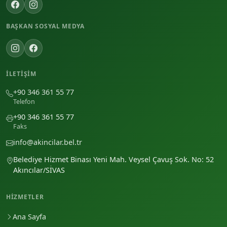
BAŞKAN SOSYAL MEDYA
İLETIŞIM
+90 346 361 55 77
Telefon
+90 346 361 55 77
Faks
info@akincilar.bel.tr
Belediye Hizmet Binası Yeni Mah. Veysel Çavuş Sok. No: 52
Akıncılar/SİVAS
HIZMETLER
Ana Sayfa