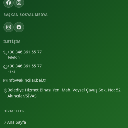
BAŞKAN SOSYAL MEDYA
İLETIŞIM
+90 346 361 55 77
Telefon
+90 346 361 55 77
Faks
info@akincilar.bel.tr
Belediye Hizmet Binası Yeni Mah. Veysel Çavuş Sok. No: 52
Akıncılar/SİVAS
HIZMETLER
Ana Sayfa