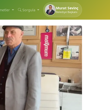
Murat Sevinç
metler
Sorgula
Belediye Başkanı