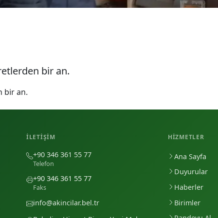
retlerden bir an.
 bir an.
İLETIŞIM
HIZMETLER
+90 346 361 55 77
Ana Sayfa
Telefon
Duyurular
+90 346 361 55 77
Haberler
Faks
Birimler
info@akincilar.bel.tr
Randevu Al