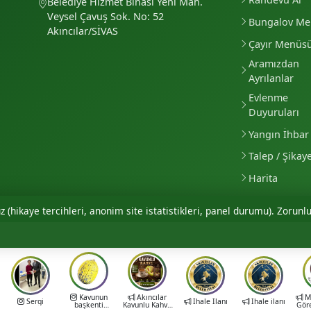
Belediye Hizmet Binası Yeni Mah.
Veysel Çavuş Sok. No: 52
Bungalov M
Akıncılar/SİVAS
Çayır Menüs
Aramızdan
Ayrılanlar
Evlenme
Duyuruları
Yangın İhbar 
Talep / Şikay
Harita
 (hikaye tercihleri, anonim site istatistikleri, panel durumu). Zorunlu
Kavunun
Akıncılar
Mu
Sergi
İhale İlanı
İhale ilanı
başkenti
Kavunlu Kahve
Gör