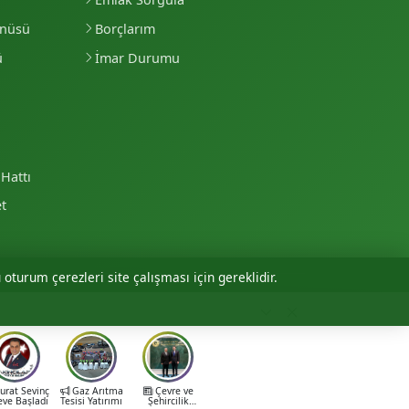
enüsü
Borçlarım
ü
İmar Durumu
Hattı
et
 oturum çerezleri site çalışması için gereklidir.
Personel Girişi
rat Sevinç
Gaz Arıtma
Çevre ve
eve Başladı
Tesisi Yatırımı
Şehircilik