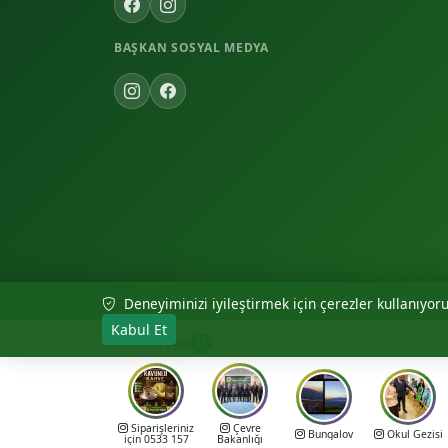
BAŞKAN SOSYAL MEDYA
Deneyiminizi iyileştirmek için çerezler kullanıyoruz
© 2026 Akıncılar Belediyesi — Tüm hakları saklıdır.
Kabul Et
Hikayeler
12
Siparişleriniz
Çevre
Bungalov
Okul Gezisi
için 0533 157
Bakanlığı