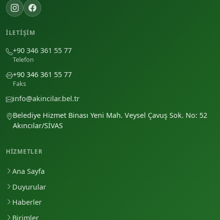
İLETIŞIM
+90 346 361 55 77
Telefon
+90 346 361 55 77
Faks
info@akincilar.bel.tr
Belediye Hizmet Binası Yeni Mah. Veysel Çavuş Sok. No: 52
Akıncılar/SİVAS
HIZMETLER
Ana Sayfa
Duyurular
Haberler
Birimler