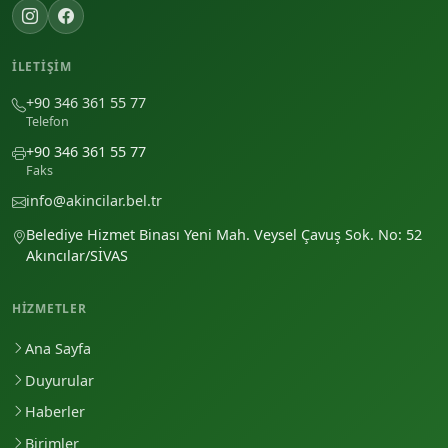
İLETIŞIM
+90 346 361 55 77
Telefon
+90 346 361 55 77
Faks
info@akincilar.bel.tr
Belediye Hizmet Binası Yeni Mah. Veysel Çavuş Sok. No: 52
Akıncılar/SİVAS
HIZMETLER
Ana Sayfa
Duyurular
Haberler
Birimler