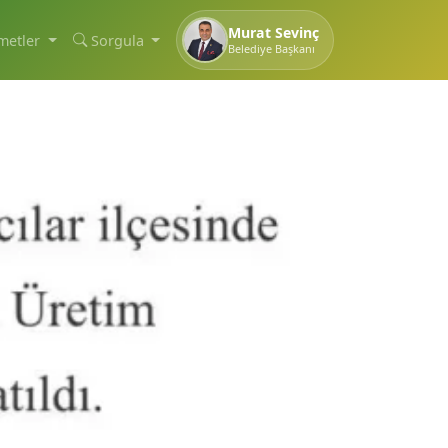
Murat Sevinç
metler
Sorgula
Belediye Başkanı