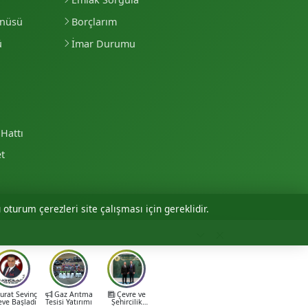
enüsü
Borçlarım
ü
İmar Durumu
Hattı
et
 oturum çerezleri site çalışması için gereklidir.
Personel Girişi
rat Sevinç
Gaz Arıtma
Çevre ve
eve Başladı
Tesisi Yatırımı
Şehircilik