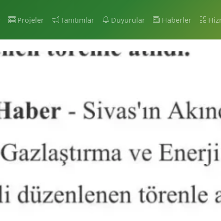
r
Projeler
Tanıtımlar
Duyurular
Haberler
Hiz