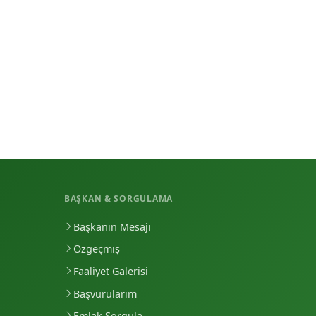
BAŞKAN & SORGULAMA
Başkanın Mesajı
Özgeçmiş
Faaliyet Galerisi
Başvurularım
Emlak Sorgula