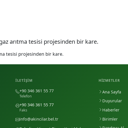
 gaz arıtma tesisi projesinden bir kare.
ma tesisi projesinden bir kare.
İLETIŞIM
HIZMETLER
+90 346 361 55 77
Ana Sayfa
Telefon
Duyurular
+90 346 361 55 77
Haberler
Faks
Birimler
info@akincilar.bel.tr
Randevu Al