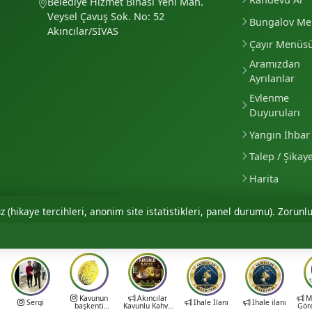
Belediye Hizmet Binası Yeni Mah.
Veysel Çavuş Sok. No: 52
Bungalov M
Akıncılar/SİVAS
Çayır Menüs
Aramızdan
Ayrılanlar
Evlenme
Duyuruları
Yangın İhbar 
Talep / Şikay
Harita
 (hikaye tercihleri, anonim site istatistikleri, panel durumu). Zorunlu
Kavunun
Akıncılar
Mu
Sergi
İhale İlanı
İhale ilanı
başkenti
Kavunlu Kahve
Gör