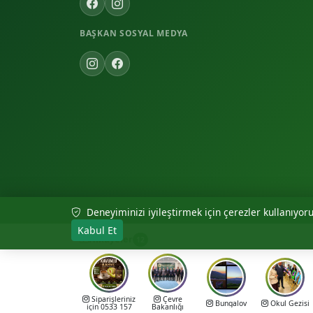
BAŞKAN SOSYAL MEDYA
Deneyiminizi iyileştirmek için çerezler kullanıyoruz
© 2026 Akıncılar Belediyesi — Tüm hakları saklıdır.
Kabul Et
Hikayeler
12
Siparişleriniz
Çevre
Bungalov
Okul Gezisi
için 0533 157
Bakanlığı