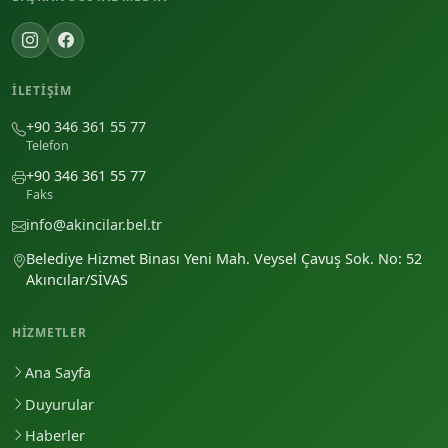
İLETIŞIM
+90 346 361 55 77
Telefon
+90 346 361 55 77
Faks
info@akincilar.bel.tr
Belediye Hizmet Binası Yeni Mah. Veysel Çavuş Sok. No: 52
Akıncılar/SİVAS
HIZMETLER
Ana Sayfa
Duyurular
Haberler