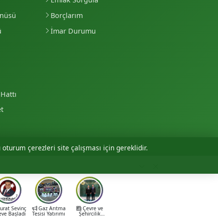
enüsü
Borçlarım
ü
İmar Durumu
Hattı
et
 oturum çerezleri site çalışması için gereklidir.
Personel Girişi
rat Sevinç
Gaz Arıtma
Çevre ve
eve Başladı
Tesisi Yatırımı
Şehircilik