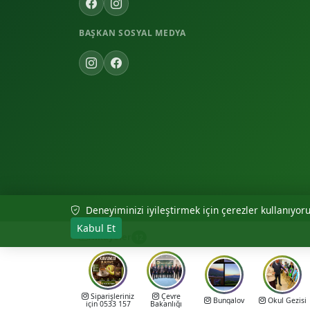
BAŞKAN SOSYAL MEDYA
Deneyiminizi iyileştirmek için çerezler kullanıyoruz
© 2026 Akıncılar Belediyesi — Tüm hakları saklıdır.
Kabul Et
Hikayeler
12
Siparişleriniz
Çevre
Bungalov
Okul Gezisi
için 0533 157
Bakanlığı