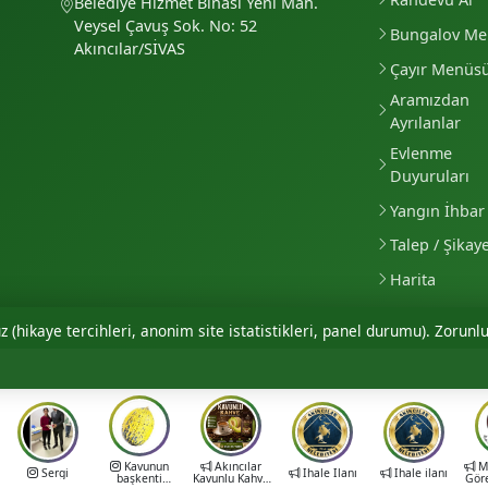
Belediye Hizmet Binası Yeni Mah.
Veysel Çavuş Sok. No: 52
Bungalov M
Akıncılar/SİVAS
Çayır Menüs
Aramızdan
Ayrılanlar
Evlenme
Duyuruları
Yangın İhbar 
Talep / Şikay
Harita
 (hikaye tercihleri, anonim site istatistikleri, panel durumu). Zorunlu
Kavunun
Akıncılar
Mu
Sergi
İhale İlanı
İhale ilanı
başkenti
Kavunlu Kahve
Gör