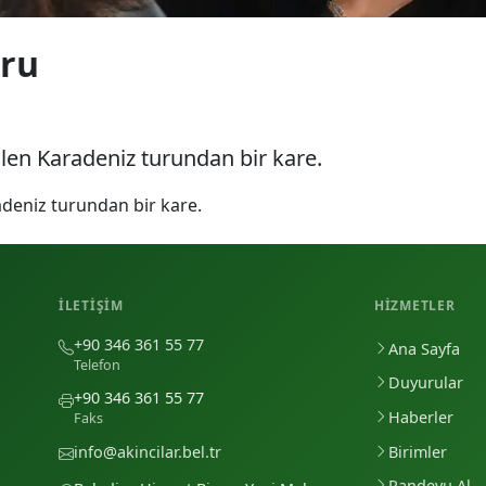
uru
rilen Karadeniz turundan bir kare.
radeniz turundan bir kare.
İLETIŞIM
HIZMETLER
+90 346 361 55 77
Ana Sayfa
Telefon
Duyurular
+90 346 361 55 77
Haberler
Faks
Birimler
info@akincilar.bel.tr
Randevu Al