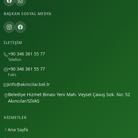
BAŞKAN SOSYAL MEDYA
İLETIŞIM
+90 346 361 55 77
Telefon
+90 346 361 55 77
Faks
info@akincilar.bel.tr
Belediye Hizmet Binası Yeni Mah. Veysel Çavuş Sok. No: 52
Akıncılar/SİVAS
HIZMETLER
Ana Sayfa