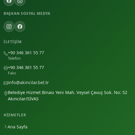
BAŞKAN SOSYAL MEDYA
İLETIŞIM
+90 346 361 55 77
Telefon
+90 346 361 55 77
Faks
info@akincilar.bel.tr
Belediye Hizmet Binası Yeni Mah. Veysel Çavuş Sok. No: 52
Akıncılar/SİVAS
HIZMETLER
Ana Sayfa