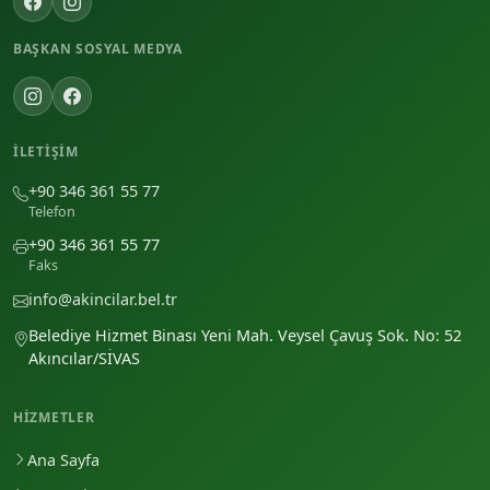
BAŞKAN SOSYAL MEDYA
İLETIŞIM
+90 346 361 55 77
Telefon
+90 346 361 55 77
Faks
info@akincilar.bel.tr
Belediye Hizmet Binası Yeni Mah. Veysel Çavuş Sok. No: 52
Akıncılar/SİVAS
HIZMETLER
Ana Sayfa