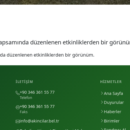
i kapsamında düzenlenen etkinliklerden bir görün
ında düzenlenen etkinliklerden bir görünüm.
İLETIŞIM
HIZMETLER
+90 346 361 55 77
Ana Sayfa
Telefon
Duyurular
+90 346 361 55 77
Haberler
Faks
Birimler
info@akincilar.bel.tr
Randevu Al