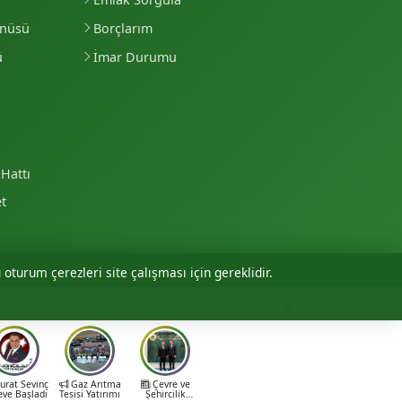
enüsü
Borçlarım
ü
İmar Durumu
Hattı
et
 oturum çerezleri site çalışması için gereklidir.
Personel Girişi
rat Sevinç
Gaz Arıtma
Çevre ve
eve Başladı
Tesisi Yatırımı
Şehircilik