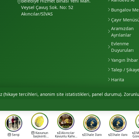
Belediye Hizmet Binası Yeni Mah.
Veysel Çavuş Sok. No: 52
Bungalov M
Akıncılar/SİVAS
Çayır Menüs
Aramızdan
Ayrılanlar
Evlenme
Duyuruları
Yangın İhbar 
Talep / Şikay
Harita
 (hikaye tercihleri, anonim site istatistikleri, panel durumu). Zorunlu
Kavunun
Akıncılar
Mu
Sergi
İhale İlanı
İhale ilanı
başkenti
Kavunlu Kahve
Gör