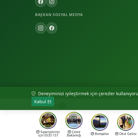
BAŞKAN SOSYAL MEDYA
Deneyiminizi iyileştirmek için çerezler kullanıyoruz
© 2026 Akıncılar Belediyesi — Tüm hakları saklıdır.
Kabul Et
Hikayeler
12
Siparişleriniz
Çevre
Bungalov
Okul Gezisi
için 0533 157
Bakanlığı