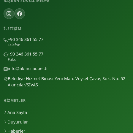
BAŞKAN SOSYAL MEDYA
İLETIŞIM
+90 346 361 55 77
Telefon
+90 346 361 55 77
Faks
info@akincilar.bel.tr
Belediye Hizmet Binası Yeni Mah. Veysel Çavuş Sok. No: 52
Akıncılar/SİVAS
HIZMETLER
Ana Sayfa
Duyurular
Haberler