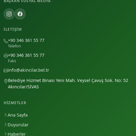
BAŞKAN SOSYAL MEDYA
İLETIŞIM
+90 346 361 55 77
Telefon
+90 346 361 55 77
Faks
info@akincilar.bel.tr
Belediye Hizmet Binası Yeni Mah. Veysel Çavuş Sok. No: 52
Akıncılar/SİVAS
HIZMETLER
Ana Sayfa
Duyurular
Haberler