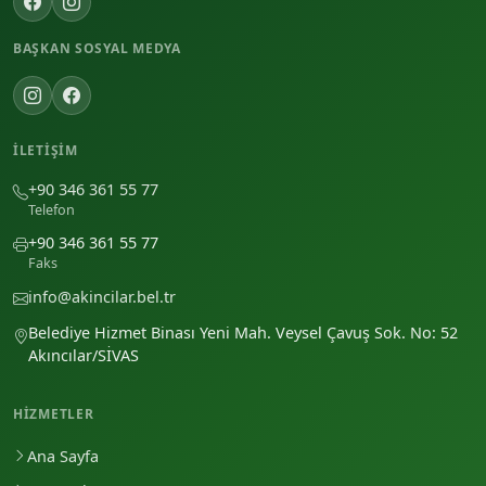
BAŞKAN SOSYAL MEDYA
İLETIŞIM
+90 346 361 55 77
Telefon
+90 346 361 55 77
Faks
info@akincilar.bel.tr
Belediye Hizmet Binası Yeni Mah. Veysel Çavuş Sok. No: 52
Akıncılar/SİVAS
HIZMETLER
Ana Sayfa