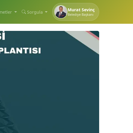
Murat Sevinç
metler
Sorgula
Belediye Başkanı