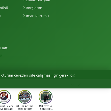
enüsü
Borçlarım
ü
İmar Durumu
Hattı
et
 oturum çerezleri site çalışması için gereklidir.
Personel Girişi
rat Sevinç
Gaz Arıtma
Çevre ve
eve Başladı
Tesisi Yatırımı
Şehircilik