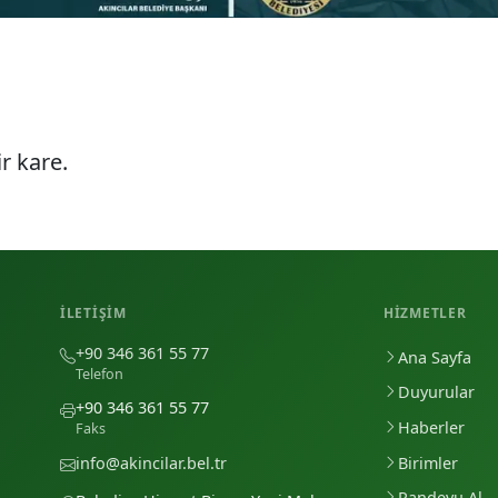
r kare.
İLETIŞIM
HIZMETLER
+90 346 361 55 77
Ana Sayfa
Telefon
Duyurular
+90 346 361 55 77
Haberler
Faks
Birimler
info@akincilar.bel.tr
Randevu Al