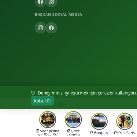
BAŞKAN SOSYAL MEDYA
Deneyiminizi iyileştirmek için çerezler kullanıyoruz
© 2026 Akıncılar Belediyesi — Tüm hakları saklıdır.
Kabul Et
Hikayeler
12
Siparişleriniz
Çevre
Bungalov
Okul Gezisi
için 0533 157
Bakanlığı