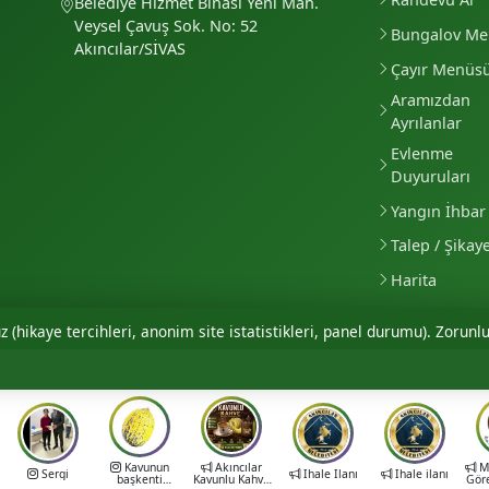
Belediye Hizmet Binası Yeni Mah.
Veysel Çavuş Sok. No: 52
Bungalov M
Akıncılar/SİVAS
Çayır Menüs
Aramızdan
Ayrılanlar
Evlenme
Duyuruları
Yangın İhbar 
Talep / Şikay
Harita
 (hikaye tercihleri, anonim site istatistikleri, panel durumu). Zorunlu
Kavunun
Akıncılar
Mu
Sergi
İhale İlanı
İhale ilanı
başkenti
Kavunlu Kahve
Gör