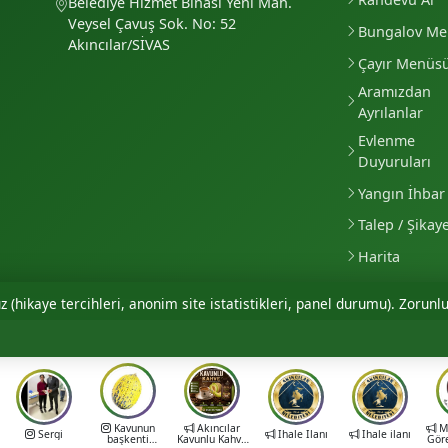
Belediye Hizmet Binası Yeni Mah.
Veysel Çavuş Sok. No: 52
Bungalov M
Akıncılar/SİVAS
Çayır Menüs
Aramızdan
Ayrılanlar
Evlenme
Duyuruları
Yangın İhbar 
Talep / Şikay
Harita
 (hikaye tercihleri, anonim site istatistikleri, panel durumu). Zorunlu
Kavunun
Akıncılar
Mu
Sergi
İhale İlanı
İhale ilanı
başkenti
Kavunlu Kahve
Gör