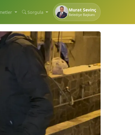
Murat Sevinç
metler
Sorgula
Belediye Başkanı