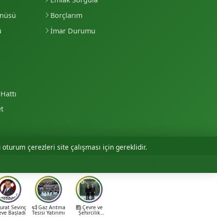
enüsü
Borçlarım
ü
İmar Durumu
Hattı
et
 oturum çerezleri site çalışması için gereklidir.
Personel Girişi
rat Sevinç
Gaz Arıtma
Çevre ve
eve Başladı
Tesisi Yatırımı
Şehircilik