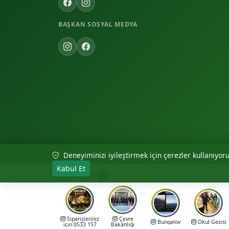
BAŞKAN SOSYAL MEDYA
Deneyiminizi iyileştirmek için çerezler kullanıyoruz
© 2026 Akıncılar Belediyesi — Tüm hakları saklıdır.
Kabul Et
Hikayeler
12
Siparişleriniz
Çevre
Bungalov
Okul Gezisi
için 0533 157
Bakanlığı