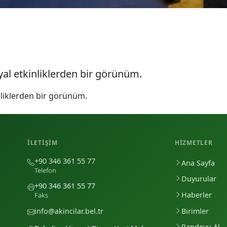
al etkinliklerden bir görünüm.
liklerden bir görünüm.
İLETIŞIM
HIZMETLER
+90 346 361 55 77
Ana Sayfa
Telefon
Duyurular
+90 346 361 55 77
Haberler
Faks
Birimler
info@akincilar.bel.tr
Randevu Al