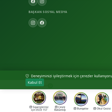
BAŞKAN SOSYAL MEDYA
Deneyiminizi iyileştirmek için çerezler kullanıyoruz
© 2026 Akıncılar Belediyesi — Tüm hakları saklıdır.
Kabul Et
Hikayeler
12
Siparişleriniz
Çevre
Bungalov
Okul Gezisi
için 0533 157
Bakanlığı