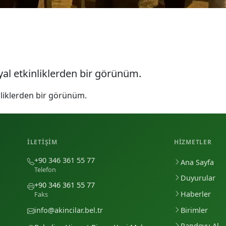
al etkinliklerden bir görünüm.
liklerden bir görünüm.
İLETIŞIM
HIZMETLER
+90 346 361 55 77
Ana Sayfa
Telefon
Duyurular
+90 346 361 55 77
Haberler
Faks
Birimler
info@akincilar.bel.tr
Randevu Al