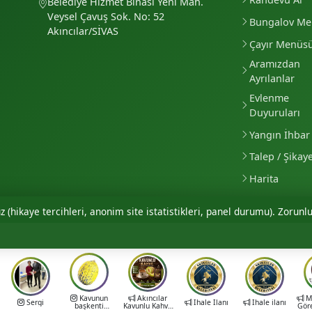
Belediye Hizmet Binası Yeni Mah.
Veysel Çavuş Sok. No: 52
Bungalov M
Akıncılar/SİVAS
Çayır Menüs
Aramızdan
Ayrılanlar
Evlenme
Duyuruları
Yangın İhbar 
Talep / Şikay
Harita
 (hikaye tercihleri, anonim site istatistikleri, panel durumu). Zorunlu
Kavunun
Akıncılar
Mu
Sergi
İhale İlanı
İhale ilanı
başkenti
Kavunlu Kahve
Gör