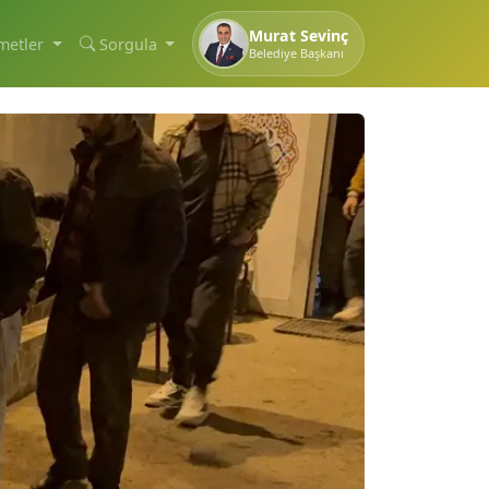
Murat Sevinç
metler
Sorgula
Belediye Başkanı