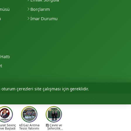
enüsü
Borçlarım
ü
İmar Durumu
Hattı
et
 oturum çerezleri site çalışması için gereklidir.
Personel Girişi
rat Sevinç
Gaz Arıtma
Çevre ve
eve Başladı
Tesisi Yatırımı
Şehircilik