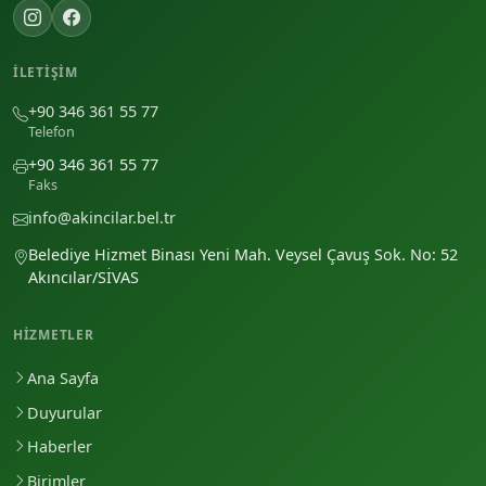
İLETIŞIM
+90 346 361 55 77
Telefon
+90 346 361 55 77
Faks
info@akincilar.bel.tr
Belediye Hizmet Binası Yeni Mah. Veysel Çavuş Sok. No: 52
Akıncılar/SİVAS
HIZMETLER
Ana Sayfa
Duyurular
Haberler
Birimler