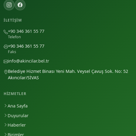
İLETIŞIM
+90 346 361 55 77
Telefon
+90 346 361 55 77
Faks
info@akincilar.bel.tr
Belediye Hizmet Binası Yeni Mah. Veysel Çavuş Sok. No: 52
Akıncılar/SİVAS
HIZMETLER
Ana Sayfa
Duyurular
Haberler
Birimler