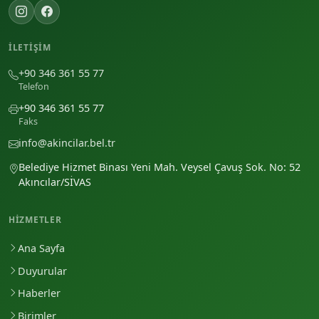
İLETIŞIM
+90 346 361 55 77
Telefon
+90 346 361 55 77
Faks
info@akincilar.bel.tr
Belediye Hizmet Binası Yeni Mah. Veysel Çavuş Sok. No: 52
Akıncılar/SİVAS
HIZMETLER
Ana Sayfa
Duyurular
Haberler
Birimler