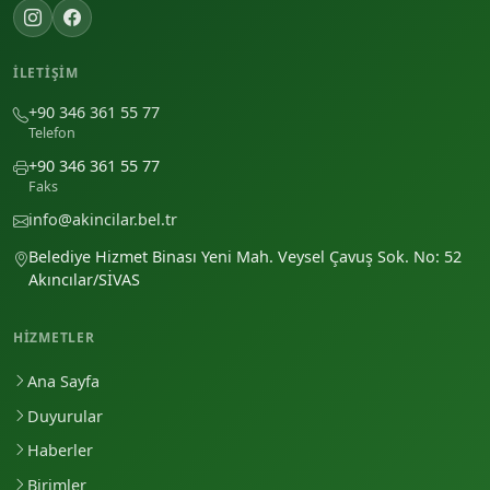
İLETIŞIM
+90 346 361 55 77
Telefon
+90 346 361 55 77
Faks
info@akincilar.bel.tr
Belediye Hizmet Binası Yeni Mah. Veysel Çavuş Sok. No: 52
Akıncılar/SİVAS
HIZMETLER
Ana Sayfa
Duyurular
Haberler
Birimler