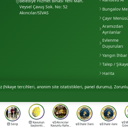
Belediye Hizmet Binası Yeni Mah.
Veysel Çavuş Sok. No: 52
Bungalov M
Akıncılar/SİVAS
Çayır Menüs
Aramızdan
Ayrılanlar
Evlenme
Duyuruları
Yangın İhbar 
Talep / Şikay
Harita
 (hikaye tercihleri, anonim site istatistikleri, panel durumu). Zorunlu
Kavunun
Akıncılar
Mu
Sergi
İhale İlanı
İhale ilanı
başkenti
Kavunlu Kahve
Gör