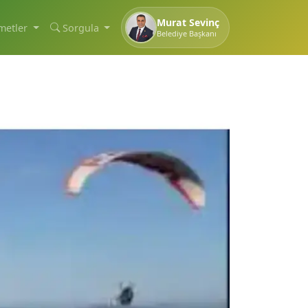
Murat Sevinç
metler
Sorgula
Belediye Başkanı