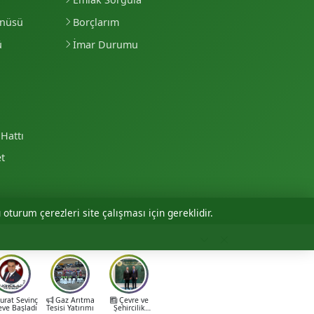
enüsü
Borçlarım
ü
İmar Durumu
Hattı
et
 oturum çerezleri site çalışması için gereklidir.
Personel Girişi
rat Sevinç
Gaz Arıtma
Çevre ve
eve Başladı
Tesisi Yatırımı
Şehircilik