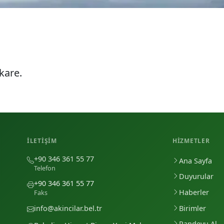
kare.
İLETIŞIM
HIZMETLER
+90 346 361 55 77
Ana Sayfa
Telefon
Duyurular
+90 346 361 55 77
Haberler
Faks
Birimler
info@akincilar.bel.tr
Randevu Al