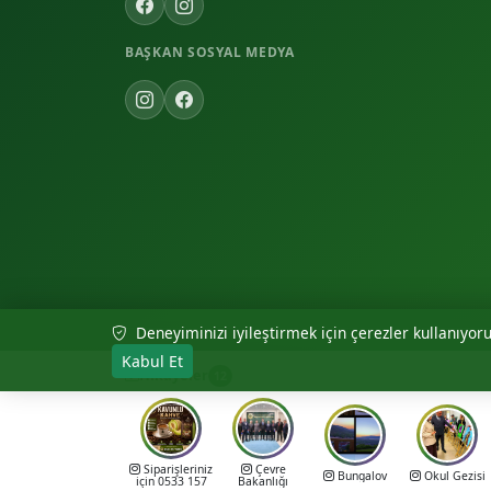
BAŞKAN SOSYAL MEDYA
Deneyiminizi iyileştirmek için çerezler kullanıyoruz
© 2026 Akıncılar Belediyesi — Tüm hakları saklıdır.
Kabul Et
Hikayeler
12
Siparişleriniz
Çevre
Bungalov
Okul Gezisi
için 0533 157
Bakanlığı