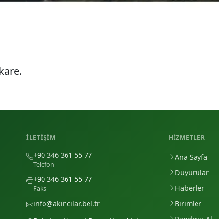
kare.
İLETIŞIM
HIZMETLER
+90 346 361 55 77
Ana Sayfa
Telefon
Duyurular
+90 346 361 55 77
Haberler
Faks
Birimler
info@akincilar.bel.tr
Randevu Al