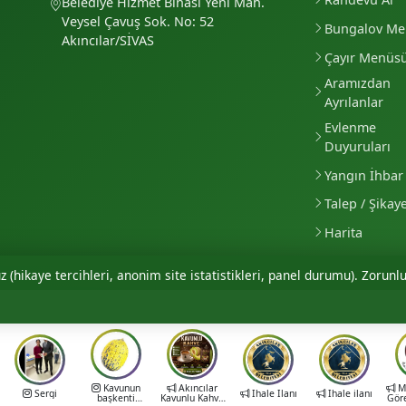
Belediye Hizmet Binası Yeni Mah.
Veysel Çavuş Sok. No: 52
Bungalov M
Akıncılar/SİVAS
Çayır Menüs
Aramızdan
Ayrılanlar
Evlenme
Duyuruları
Yangın İhbar 
Talep / Şikay
Harita
 (hikaye tercihleri, anonim site istatistikleri, panel durumu). Zorunlu
Kavunun
Akıncılar
Mu
Sergi
İhale İlanı
İhale ilanı
başkenti
Kavunlu Kahve
Gör