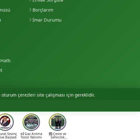
enüsü
Borçlarım
ü
İmar Durumu
Hattı
et
 oturum çerezleri site çalışması için gereklidir.
Personel Girişi
rat Sevinç
Gaz Arıtma
Çevre ve
eve Başladı
Tesisi Yatırımı
Şehircilik