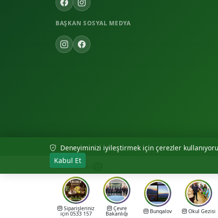
BAŞKAN SOSYAL MEDYA
Deneyiminizi iyileştirmek için çerezler kullanıyoruz
© 2026 Akıncılar Belediyesi — Tüm hakları saklıdır.
Kabul Et
Hikayeler
12
Siparişleriniz
Çevre
Bungalov
Okul Gezisi
için 0533 157
Bakanlığı