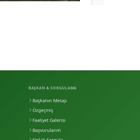
BAŞKAN & SORGULAMA
Başkanın Mesajı
Özgeçmiş
Faaliyet Galerisi
Başvurularım
Emlak Sorgula