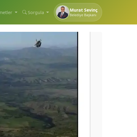
Murat Sevinç
metler
Sorgula
Belediye Başkanı