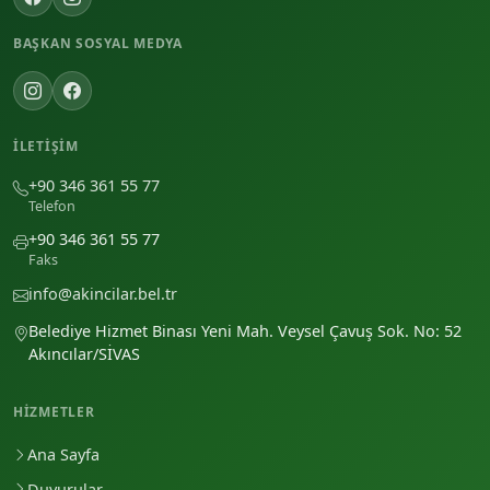
BAŞKAN SOSYAL MEDYA
İLETIŞIM
+90 346 361 55 77
Telefon
+90 346 361 55 77
Faks
info@akincilar.bel.tr
Belediye Hizmet Binası Yeni Mah. Veysel Çavuş Sok. No: 52
Akıncılar/SİVAS
HIZMETLER
Ana Sayfa
Duyurular