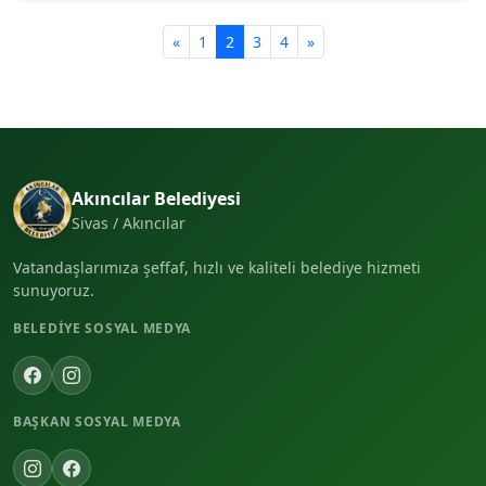
«
1
2
3
4
»
Akıncılar Belediyesi
Sivas / Akıncılar
Vatandaşlarımıza şeffaf, hızlı ve kaliteli belediye hizmeti
sunuyoruz.
BELEDIYE SOSYAL MEDYA
BAŞKAN SOSYAL MEDYA