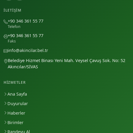
İLETIŞIM
+90 346 361 55 77
Telefon
+90 346 361 55 77
Faks
info@akincilar.bel.tr
Belediye Hizmet Binası Yeni Mah. Veysel Çavuş Sok. No: 52
Akıncılar/SİVAS
HIZMETLER
Ana Sayfa
Duyurular
Haberler
Birimler
Randevu Al