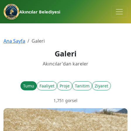
Akıncılar Belediyesi
Ana Sayfa
Galeri
Galeri
Akıncılar'dan kareler
Tumu
Faaliyet
Proje
Tanitim
Ziyaret
1,751 gorsel